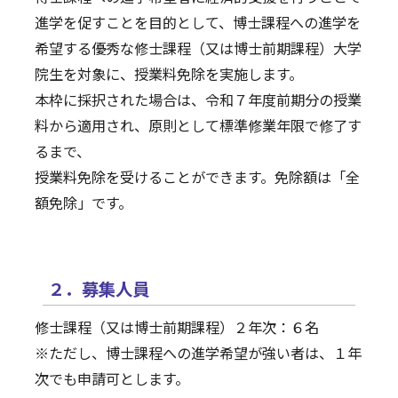
進学を促すことを目的として、博士課程への進学を
イベント
希望する優秀な修士課程（又は博士前期課程）大学
院生を対象に、授業料免除を実施します。
教職員の方
本枠に採択された場合は、令和７年度前期分の授業
料から適用され、原則として標準修業年限で修了す
修了生・単位修得退学者・一般の方
るまで、
授業料免除を受けることができます。免除額は「全
額免除」です。
２．募集人員
修士課程（又は博士前期課程）２年次：６名
※ただし、博士課程への進学希望が強い者は、１年
次でも申請可とします。