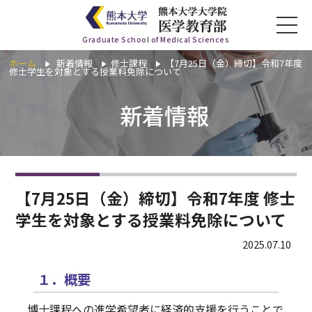
Graduate School of Medical Sciences
ホーム
新着情報
修士課程
【7月25日（金）締切】令和7年度
修士学生を対象とする授業料免除について
ホーム
新着情報
医学教育部について
講座一覧
【7月25日（金）締切】令和7年度 修士
入学希望の方
学生を対象とする授業料免除について
2025.07.10
在学生の方
１．概要
お知らせ
博士課程への進学希望者に経済的支援を行うことで