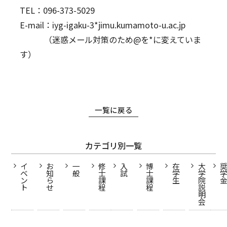
TEL：096-373-5029
E-mail：
iyg-igaku-3*jimu.kumamoto-u.ac.jp
（迷惑メール対策のため@を*に変えていま
す）
一覧に戻る
カテゴリ別一覧
イ
お
一
修
入
博
在
大
ベ
知
般
士
試
士
学
学
ン
ら
課
課
生
院
ト
せ
程
程
説
明
会