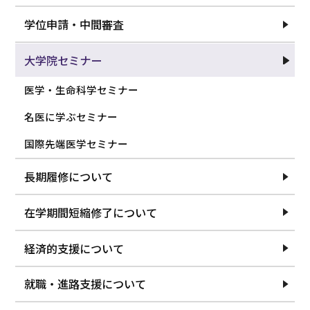
2024.08.22
【小坂仁先生＠９月１１日】D1医学・生命科学セミナ
学位申請・中間審査
ーの開催について
2024.08.01
大学院セミナー
【新井誠 先生＠９月４日】D1医学・生命科学セミナー
の開催について
医学・生命科学セミナー
2024.07.16
名医に学ぶセミナー
【松本俊彦先生＠７月２６日】D2名医に学ぶセミナー
の開催について
国際先端医学セミナー
2024.07.02
長期履修について
【今井千速先生＠７月１９日】D2名医に学ぶセミナー
の開催について
在学期間短縮修了について
2024.06.28
【山本靖彦先生＠７月１７日】D1医学・生命科学セミ
ナーの開催について
経済的支援について
2024.06.12
【中島振一郎先生＠７月３日】D2名医に学ぶセミナー
就職・進路支援について
の開催について