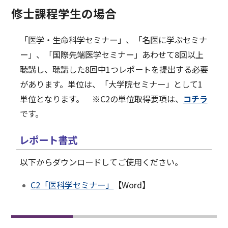
修士課程学生の場合
2025.09.09
【萩原將太郎 先生＠１０月２９日】D2名医に学ぶセミ
ナーの開催について
「医学・生命科学セミナー」、「名医に学ぶセミナ
ー」、「国際先端医学セミナー」あわせて8回以上
2025.09.05
【原田一樹 先生＠１０月８日】D2名医に学ぶセミナー
聴講し、聴講した8回中1つレポートを提出する必要
の開催について
があります。単位は、「大学院セミナー」として1
2025.08.22
単位となります。 ※C2の単位取得要項は、
コチラ
【髙橋昭彦 先生＠９月１９日】D2名医に学ぶセミナー
です。
の開催について
2025.08.22
レポート書式
【松下拓也 先生＠９月１０日】D2名医に学ぶセミナー
の開催について
以下からダウンロードしてご使用ください。
2025.07.17
【白石晃司 先生＠７月３０日】D2名医に学ぶセミナー
C2「医科学セミナー」
【Word】
の開催について
2025.07.17
【内田周作 先生＠２０２５年９月３日】D1医学・生命