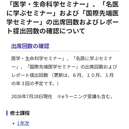
【進藤岳郎 先生＠２０２５年６月２７日】D1医学・生
「医学・生命科学セミナー」、「名医
命科学セミナーの開催について
に学ぶセミナー」および「国際先端医
2025.05.08
学セミナー」の出席回数およびレポー
【吉村由美子 先生＠２０２５年５月２１日】D1医学・
生命科学セミナーの開催について
ト提出回数の確認について
2025.04.30
【髙島康弘 先生＠２０２５年５月１４日】D1医学・生
出席回数の確認
命科学セミナーの開催について
医学・生命科学セミナー」、「名医に学ぶセミナ
2025.04.18
ー」、「国際先端医学セミナー」の出席回数および
【大田秀隆 先生＠５月１５日】D2名医に学ぶセミナー
の開催について
レポート提出回数 （更新は、６月、１０月、１月
2025.04.11
の年３回の予定です。）
【冨樫庸介 先生＠２０２５年５月７日】D1医学・生命
科学セミナーの開催について
2026年7月28日現在 ※eラーニング受講も含む。
2025.03.04
【眞鍋一郎 先生＠４月１６日】D2名医に学ぶセミナー
修士課程
の開催について
1年次
2025.01.06