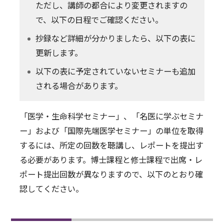
ただし、講師の都合により変更されますの
2026.05.11
で、以下の日程でご確認ください。
【大隅典子 先生＠５月２０日】D2名医に学ぶセミナー
の開催について
抄録など詳細が分かりましたら、以下の表に
2026.04.30
更新します。
【佐藤佳 先生＠２０２６年５月１３日】D1医学・生命
以下の表に予定されていないセミナーも追加
科学セミナーの開催について
される場合があります。
2026.04.15
【植田航希 先生＠６月５日】D2名医に学ぶセミナーの
開催について
「医学・生命科学セミナー」、「名医に学ぶセミナ
2025.11.11
ー」および「国際先端医学セミナー」の単位を取得
【本田賢也 先生＠２０２５年１１月２６日】D1医学・
するには、所定の回数を聴講し、レポートを提出す
生命科学セミナーの開催について
る必要があります。博士課程と修士課程で出席・レ
2025.10.29
ポート提出回数が異なりますので、以下のとおり確
【大野伸彦 先生＠２０２５年１１月５日】D1医学・生
命科学セミナーの開催について
認してください。
2025.10.23
【今吉格 先生＠２０２５年１１月１９日】D1医学・生
命科学セミナーの開催について