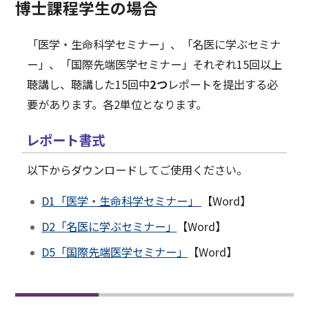
博士課程学生の場合
科学セミナーの開催について
2025.07.04
「医学・生命科学セミナー」、「名医に学ぶセミナ
【有田誠 先生＠２０２５年８月２７日】D1医学・生命
科学セミナーの開催について
ー」、「国際先端医学セミナー」それぞれ15回以上
2025.06.24
聴講し、聴講した15回中
2つ
レポートを提出する必
【落谷孝広 先生＠７月１６日】D2名医に学ぶセミナー
要があります。各2単位となります。
の開催について
2025.06.24
レポート書式
【佐谷秀行 先生＠２０２５年７月９日】D1医学・生命
科学セミナーの開催について
以下からダウンロードしてご使用ください。
2025.05.28
D1「医学・生命科学セミナー」
【Word】
【長谷川功紀 先生＠２０２５年６月１１日】D1医学・
生命科学セミナーの開催について
D2「名医に学ぶセミナー」
【Word】
2025.05.26
D5「国際先端医学セミナー」
【Word】
【加藤忠史 先生＠７月２日】D2名医に学ぶセミナーの
開催について
2025.05.19