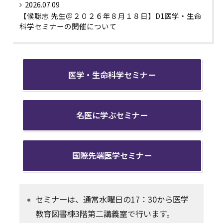
2026.07.09
イベント
【候聡志 先生＠２０２６年８月１８日】D1医学・生命
科学セミナーの開催について
教職員の方
2026.06.22
【神元健児 先生＠７月１５日】D2名医に学ぶセミナー
の開催について
修了生・単位修得退学者・一般の方
医学・生命科学セミナー
2026.06.17
（延期）【久米真司 先生＠８月５日】D2名医に学ぶセ
ミナーの開催について
名医に学ぶセミナー
2026.06.10
【野村征太郎 先生＠７月８日】D2名医に学ぶセミナー
の開催について
国際先端医学セミナー
2026.06.05
【山岸誠 先生＠６月２４日】D2名医に学ぶセミナーの
開催について
2026.05.29
セミナーは、通常水曜日の17：30から医学
【難波大輔 先生＠２０２６年７月１日】D1医学・生命
教育図書棟3階第二講義室で行います。
科学セミナーの開催について