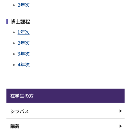
【坂田麻実子 先生＠２０２５年２月５日】D1医学・生
2年次
命科学セミナーの開催について
2024.10.23
博士課程
【波江野洋 先生＠１１月１３日】D1医学・生命科学セ
1年次
ミナーの開催について
2024.10.09
2年次
【金田篤志先生＠１０月３０日】D2名医に学ぶセミナ
3年次
ーの開催について
4年次
2024.10.09
【西山正章先生＠１１月２０日】D1医学・生命科学セ
ミナーの開催について
2024.10.02
【安永正浩先生＠１０月９日】D2名医に学ぶセミナー
在学生の方
の開催について
2024.09.03
シラバス
【越智小枝先生＠９月１８日】D2名医に学ぶセミナー
の開催について
講義