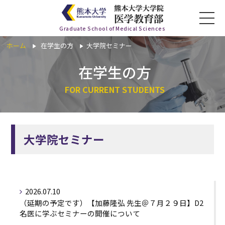
Graduate School of Medical Sciences
ホーム
在学生の方
大学院セミナー
ホーム
在学生の方
FOR CURRENT STUDENTS
医学教育部について
講座一覧
大学院セミナー
入学希望の方
在学生の方
2026.07.10
（延期の予定です）【加藤隆弘 先生＠７月２９日】D2
お知らせ
名医に学ぶセミナーの開催について