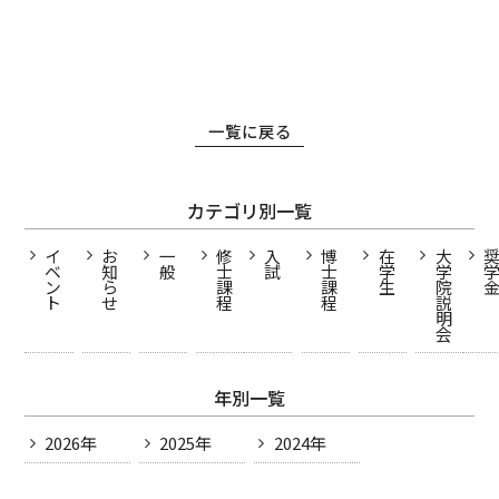
一覧に戻る
カテゴリ別一覧
イ
お
一
修
入
博
在
大
ベ
知
般
士
試
士
学
学
ン
ら
課
課
生
院
ト
せ
程
程
説
明
会
年別一覧
2026年
2025年
2024年