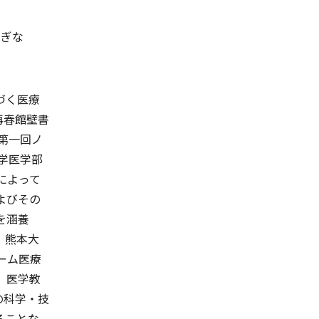
過ぎな
づく医療
再春館壁書
第一回ノ
学医学部
によって
よびその
を涵養
。熊本大
ーム医療
、医学教
の科学・技
ることな