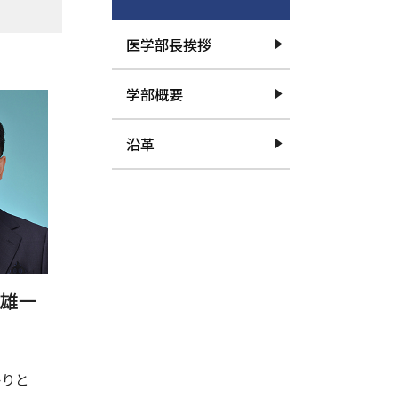
医学部長挨拶
学部概要
沿革
 雄一
かりと