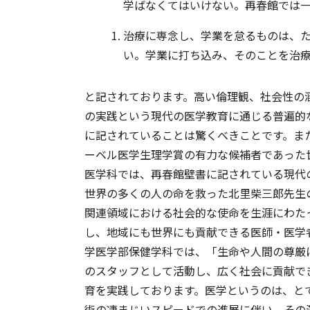
学ばなくてはいけない。再春館では
治療に専念し、学業を怠るものは、
い。学業に打ち込み、そのことを治
と記されております。高い倫理観、社会性の
の実践という現代の医学教育に通じる普遍的
に記されていることは驚くべきことです。また
ーベル医学生理学賞の有力な候補者であった
医学科では、再春館壁書に記されている現代
世界の多くの人の命を救った北里柴三郎先生
関連領域における社会的な使命を生涯にわた
し、地域にも世界にも貢献できる医師・医学
学医学部保健学科では、「生命や人間の尊厳
のスタッフとして活動し、広く社会に貢献で
育を実践しております。医学というのは、と
術の凄まじいスピードでの進展に伴い、その