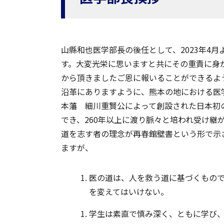
山縣和也医学部長の後任として、2023年4
す。大変光栄に思いますと共にその重責に身
から頂きましたご恩に報いることができるよ
沿革にありますように、熊本の地における医学教
本藩 細川重賢公によって創設された日本初
でき、260年以上に渡り脈々と培われ受け継
道を志す者の理念が再春館壁書という形で示
ますが、
医の道は、人を救う道に基づくもの
を変えてはいけない。
学生は素直で慎み深く、ともに学び