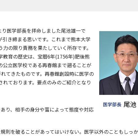
月より医学部長を拝命しました尾池雄一で
が引き締まる思いです。これまで熊本大学
う力の限り責務を果たしていく所存です。
育の歴史は、宝暦6年(1756年)肥後熊
の公立医学校である再春館まで遡ることが
がれてきたものです。再春館創設時に医学の
されております。要点のみのご紹介となり
尾池
医学部長
であり、相手の身分や富によって態度や対応
、規則を破ることがあってはいけない。医学以外のこともしっ