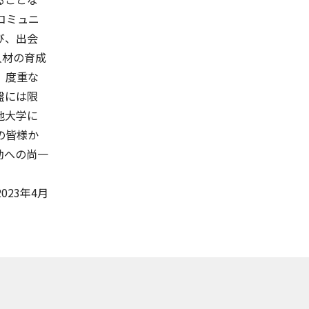
コミュニ
び、出会
人材の育成
、度重な
盤には限
他大学に
の皆様か
動への尚一
2023年4月