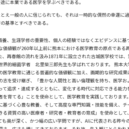
一途に本業である医学を学ぶべきである。
たとえ一般の人に信じられても、それは一時的な偶然の幸運に
療の基準とすべきである。
涵養、生涯学修の重要性、個人の経験ではなくエビデンスに基
な価値観が260年以上前に熊本における医学教育の原点である
、再春館の流れを汲み1871年に設立された古城医学校では、
世界的細菌学者 北里柴三郎先生も学ばれております。 熊本大
の医学教育に通じる普遍的な価値観に加え、画期的な研究成果
の志を受け継ぎ、「豊かな人間性と高い倫理観を持ち、医学お
って追求・達成するとともに、変化する時代に対応できる能力
者を育てる」ことを使命として、医学教育を実践しております
に基づく心豊な教養、そして高度な専門知識・技能を備え、チ
きる資質の高い医療者・研究者・教育者の育成」を使命として
ても奥が深く、かつ幅の広い学問ですが、AIに代表される昨今
深さ、広さも増してきております。それ故、先入観にとらわれ