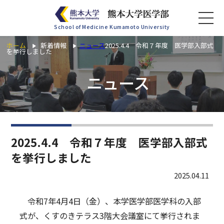
School of Medicine Kumamoto University
ホーム
新着情報
ニュース
2025.4.4 令和７年度 医学部入部式
を挙行しました
ホーム
ニュース
学部案内
学科紹介
2025.4.4 令和７年度 医学部入部式
大学院紹介
を挙行しました
2025.04.11
入試案内
令和7年4月4日（金）、本学医学部医学科の入部
関連施設
式が、くすのきテラス3階大会議室にて挙行されま