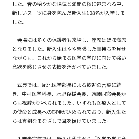
した。春の穏やかな陽気と満開の桜に包まれる中、
アクセス
新しいスーツに身を包んだ新入生108名が入学しま
した。
教職員募集
会場には多くの保護者も来場し、座席はほぼ満席
学内専用情報
となりました。新入生はやや緊張した面持ちを見せ
ながらも、これから始まる医学の学びに向けて強い
お問合せ
意欲を感じさせる表情を浮かべていました。
式典では、尾池医学部長による歓迎の言葉に続
き、中村医学科長、水野後援会長、遠藤同窓会長か
らも祝辞が述べられました。いずれも医療人として
の使命と成長への期待が込められており、新入生た
ちは真剣なまなざしで耳を傾けていました。
入学者宣誓では、新入生代表から「医学を学ぶ意