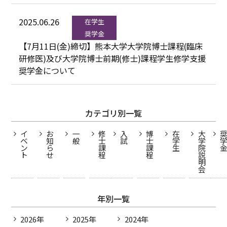
2025.06.26
在学生
奨学金
【7月11日(金)締切】熊本大学大学院博士課程(臨床
研修医)及び大学院博士前期(修士)課程学生修学支援
奨学金について
カテゴリ別一覧
イ
お
一
修
入
博
在
大
ベ
知
般
士
試
士
学
学
ン
ら
課
課
生
院
ト
せ
程
程
説
明
会
年別一覧
2026年
2025年
2024年