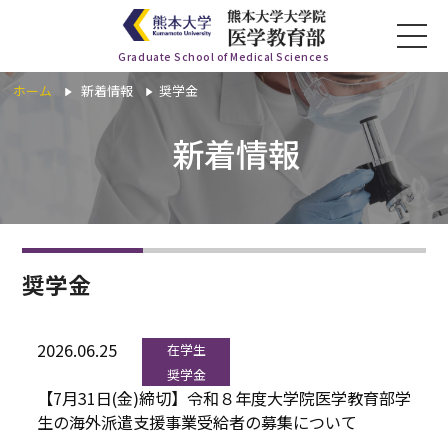
Graduate School of Medical Sciences
ホーム
新着情報
奨学金
ホーム
新着情報
医学教育部について
講座一覧
奨学金
入学希望の方
2026.06.25
在学生
在学生の方
奨学金
【7月31日(金)締切】令和８年度大学院医学教育部学
お知らせ
生の海外派遣支援事業受給者の募集について