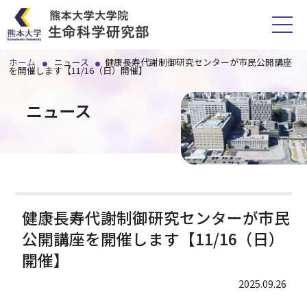
ホーム
ニュース
健康長寿代謝制御研究センターが市民公開講座
を開催します【11/16（日）開催】
ホーム
ニュース
研究部紹介
講座一覧
スタッフ
健康長寿代謝制御研究センターが市民
公開講座を開催します【11/16（日）
附属施設
開催】
2025.09.26
各種手続
アクセス