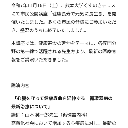
令和7年11月16日（土）、熊本大学くすのきテラス
ニュース
教職員募集
にて市民公開講座「健康長寿で元気に長生き」を開
催いたしました。多くの市民の皆様にご参加いただ
お問い合わせ
サイトマップ
き、盛況のうちに終了いたしました。
English
本講座では、健康寿命の延伸をテーマに、各専門分
野の第一線で活躍される先生方より、最新の医療情
報をご講演いただきました。
———————————————————————————————
講演内容
「心臓を守って健康寿命を延伸する 循環器病の
最新治療について」
講師：山本 英一郎先生（循環器内科）
高齢化社会において増加する心疾患に対し、最新の