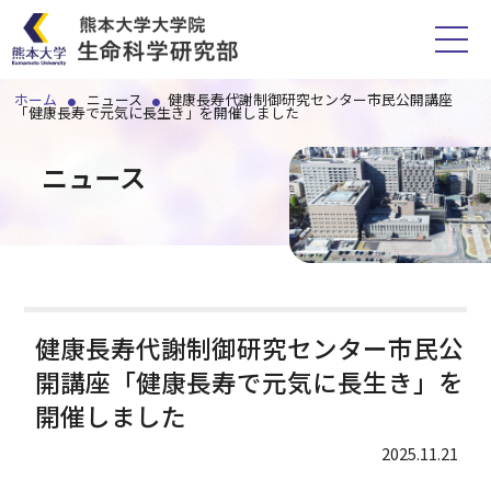
ホーム
ニュース
健康長寿代謝制御研究センター市民公開講座
「健康長寿で元気に長生き」を開催しました
ホーム
ニュース
研究部紹介
講座一覧
スタッフ
健康長寿代謝制御研究センター市民公
開講座「健康長寿で元気に長生き」を
附属施設
開催しました
2025.11.21
各種手続
アクセス