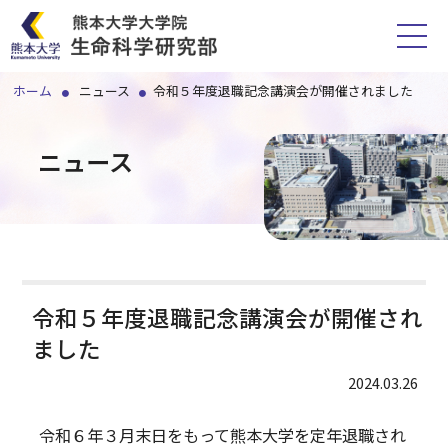
ホーム
ニュース
令和５年度退職記念講演会が開催されました
ホーム
ニュース
研究部紹介
講座一覧
スタッフ
令和５年度退職記念講演会が開催され
ました
附属施設
2024.03.26
各種手続
アクセス
令和６年３月末日をもって熊本大学を定年退職され