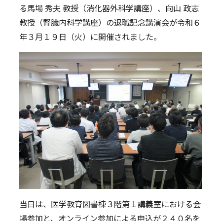
る馬場 秀夫 教授（消化器外科学講座）、向山 政志
ニュース
教職員募集
教授（腎臓内科学講座）の退職記念講演会が令和６
年３月１９日（火）に開催されました。
お問い合わせ
サイトマップ
English
当日は、医学教育図書棟３階第１講義室における会
場参加と、オンライン参加による申込が２４０名を